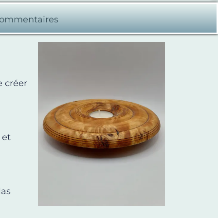
ommentaires
e créer
 et
las